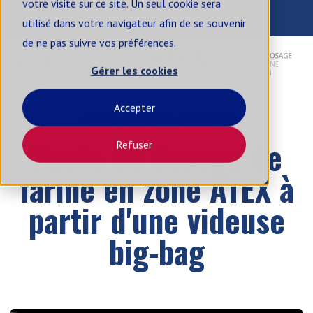
votre visite sur ce site. Un seul cookie sera
contact@apia-sa.com
+33 2 99 14 62 33
utilisé dans votre navigateur afin de se souvenir
de ne pas suivre vos préférences.
FR
Gérer les cookies
Accepter
FARINE
TRAITEURS
STOEFFLER
Poste de dosage de
Refuser
farine en zone ATEX à
partir d'une videuse
big-bag