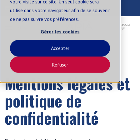
votre visite sur ce site. Un seul cookie sera
contact@apia-sa.com
+33 2 99 14 62 33
utilisé dans votre navigateur afin de se souvenir
de ne pas suivre vos préférences.
FR
Gérer les cookies
Accepter
Refuser
Mentions légales et
politique de
confidentialité