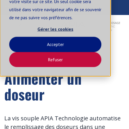
votre visite sur ce site. Un seul cookie sera
contact@apia-sa.com
+33 2 99 14 62 33
utilisé dans votre navigateur afin de se souvenir
de ne pas suivre vos préférences.
FR
Gérer les cookies
Accepter
Accueil
Nos Solutions
Alimenter un Doseur
Refuser
A QUOI ÇA SERT ?
Alimenter un
doseur
La vis souple APIA Technologie automatise
le remplissage des doseurs dans une