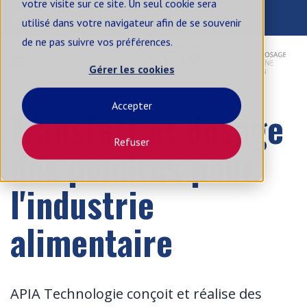
votre visite sur ce site. Un seul cookie sera
contact@apia-sa.com
+33 2 99 14 62 33
utilisé dans votre navigateur afin de se souvenir
de ne pas suivre vos préférences.
FR
Gérer les cookies
Accepter
Transfert et dosage
Refuser
des poudres pour
l'industrie
alimentaire
APIA Technologie conçoit et réalise des