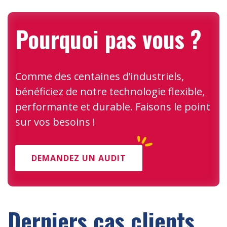
Pourquoi pas vous ?
Comme des centaines d’industriels,
bénéficiez de notre technologie flexible,
performante et durable. Faisons le point
sur vos besoins !
DEMANDEZ UN AUDIT
Derniers cas clients