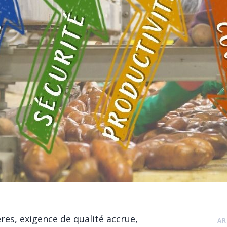
VIDE-SAC MOBILE ET
BASCULANT (EMB)
EMOTTEUR TAMISEUR
BROYEUR
HOTTES DE DÉPOUSSIÉRA
CONDITIONNER
ENSACHEUSE PESEUSE
CONFINÉE (EPC)
ENSACHEUSE PESEUSE MO
(EPM)
TÊTE DE REMPLISSAGE
ÉTANCHE
res, exigence de qualité accrue,
AR