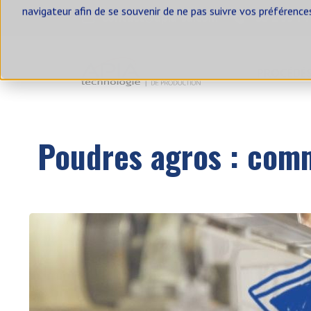
navigateur afin de se souvenir de ne pas suivre vos préférence
contact@apia-sa.com
+33 2 99 14
PROCÉDÉ
Nos solutions
Blog
Poudres agros : comm
SOLUTIONS D'ALIMENTATION
SOLUTIONS
ALIMENTER UN BIG BAG
VIDER 
ALIMENTER UNE ENSACHEUSE
VIDER 
ALIMENTER UNE
VIDER 
CONDITIONNEUSE
VIDER 
ALIMENTER DES SILOS ET
TRÉMIES TAMPONS
VIDER 
ALIMENTER UNE TRÉMIE PESÉE
REPREN
TAMISE
ALIMENTER UN DOSEUR
REPREN
ALIMENTER UN MÉLANGEUR
POUDRES-LIQUIDES