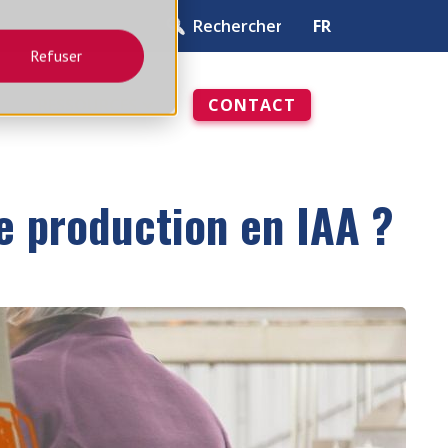
FR
Refuser
RESSOURCES
CONTACT
ivre blanc
TOUT VOIR
e production en IAA ?
DOSER
 T11
ENSEMBLE DE DISTRIBUTION
T51
 T12
ENSEMBLE DE DISTRIBUTION
T54
 T14
TRÉMIES PESÉES ET TAMPONS
OPTIONS ET ACCESSOIRES
G
GRILLE VIBRANTE DE SÉCURITÉ
(GVS)
OPTIONS DE VIDANGE ET
DÉMONTAGE RAPIDES