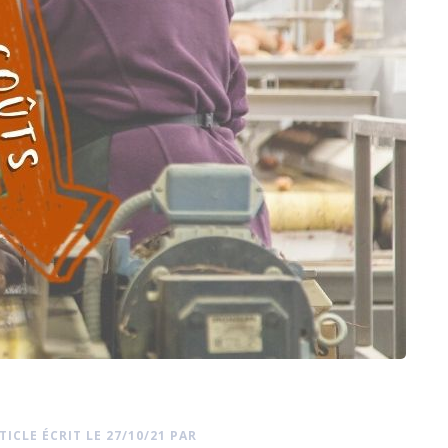
CONDUITS ET VANNES
MANCHETTES DE CONNEXION
TRAVERSÉES DE CLOISONS
GE
HYGIÉNIQUES
BILE
TICLE ÉCRIT LE 27/10/21 PAR