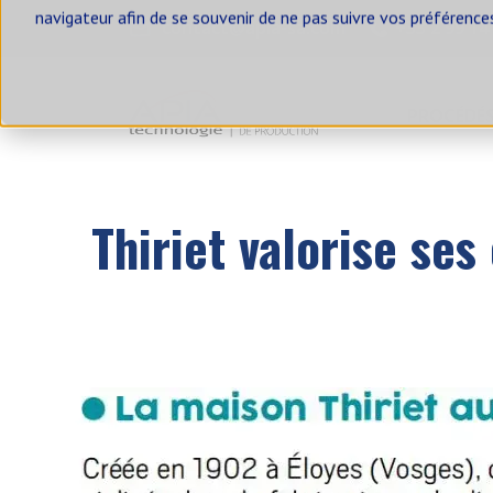
navigateur afin de se souvenir de ne pas suivre vos préférence
contact@apia-sa.com
+33 2 99 14
PROCÉDÉ
Nos solutions
Blog
Thiriet valorise se
SOLUTIONS D'ALIMENTATION
SOLUTIONS
ALIMENTER UN BIG BAG
VIDER 
ALIMENTER UNE ENSACHEUSE
VIDER 
ALIMENTER UNE
VIDER 
CONDITIONNEUSE
VIDER 
ALIMENTER DES SILOS ET
TRÉMIES TAMPONS
VIDER 
ALIMENTER UNE TRÉMIE PESÉE
REPREN
TAMISE
ALIMENTER UN DOSEUR
REPREN
ALIMENTER UN MÉLANGEUR
POUDRES-LIQUIDES