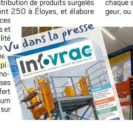
VIDE-SAC MOBILE ET
BASCULANT (EMB)
EMOTTEUR TAMISEUR
BROYEUR
HOTTES DE DÉPOUSSIÉRA
CONDITIONNER
ENSACHEUSE PESEUSE
CONFINÉE (EPC)
ENSACHEUSE PESEUSE MO
(EPM)
TÊTE DE REMPLISSAGE
ÉTANCHE