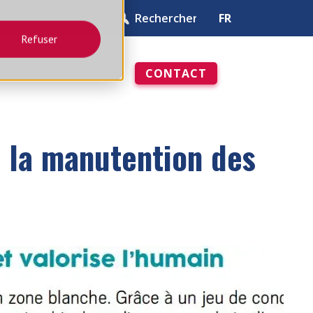
FR
Refuser
RESSOURCES
CONTACT
ivre blanc
TOUT VOIR
t la manutention des
DOSER
 T11
ENSEMBLE DE DISTRIBUTION
T51
 T12
ENSEMBLE DE DISTRIBUTION
T54
 T14
TRÉMIES PESÉES ET TAMPONS
OPTIONS ET ACCESSOIRES
G
GRILLE VIBRANTE DE SÉCURITÉ
(GVS)
OPTIONS DE VIDANGE ET
DÉMONTAGE RAPIDES