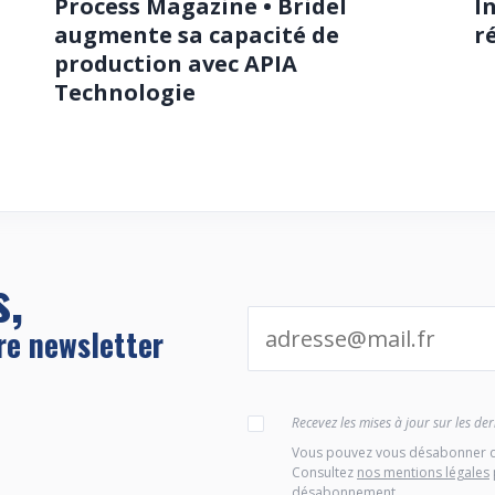
Process Magazine • Bridel
I
augmente sa capacité de
r
production avec APIA
Technologie
s,
re newsletter
Recevez les mises à jour sur les d
Vous pouvez vous désabonner d
Consultez
nos mentions légales
désabonnement.