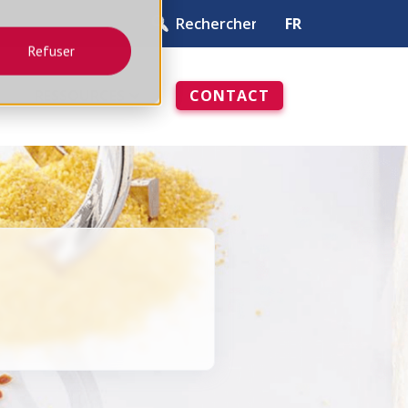
FR
Refuser
RESSOURCES
CONTACT
ivre blanc
TOUT VOIR
DOSER
 T11
ENSEMBLE DE DISTRIBUTION
T51
 T12
ENSEMBLE DE DISTRIBUTION
T54
 T14
TRÉMIES PESÉES ET TAMPONS
OPTIONS ET ACCESSOIRES
G
GRILLE VIBRANTE DE SÉCURITÉ
(GVS)
OPTIONS DE VIDANGE ET
DÉMONTAGE RAPIDES