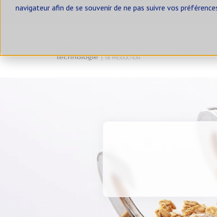
navigateur afin de se souvenir de ne pas suivre vos préférence
contact@apia-sa.com
+33 2 99 14
PROCÉDÉ
Nos solutions
Blog
SOLUTIONS D'ALIMENTATION
SOLUTIONS
ALIMENTER UN BIG BAG
VIDER 
ALIMENTER UNE ENSACHEUSE
VIDER 
ALIMENTER UNE
VIDER 
CONDITIONNEUSE
VIDER 
ALIMENTER DES SILOS ET
TRÉMIES TAMPONS
VIDER 
ALIMENTER UNE TRÉMIE PESÉE
REPREN
TAMISE
ALIMENTER UN DOSEUR
REPREN
ALIMENTER UN MÉLANGEUR
POUDRES-LIQUIDES