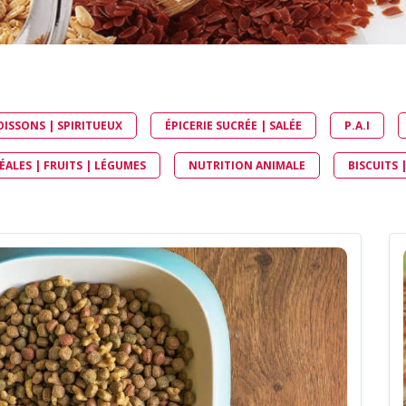
VIDE-SAC MOBILE ET
BASCULANT (EMB)
EMOTTEUR TAMISEUR
BROYEUR
HOTTES DE DÉPOUSSIÉRA
CONDITIONNER
OISSONS | SPIRITUEUX
ÉPICERIE SUCRÉE | SALÉE
P.A.I
ENSACHEUSE PESEUSE
CONFINÉE (EPC)
ALES | FRUITS | LÉGUMES
NUTRITION ANIMALE
BISCUITS 
ENSACHEUSE PESEUSE MO
(EPM)
TÊTE DE REMPLISSAGE
ÉTANCHE