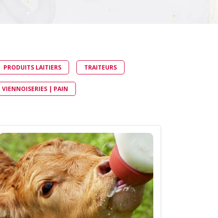
CONDUITS ET VANNES
MANCHETTES DE CONNEXION
TRAVERSÉES DE CLOISONS
GE
HYGIÉNIQUES
PRODUITS LAITIERS
TRAITEURS
| VIENNOISERIES | PAIN
BILE