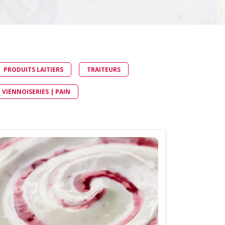
CONDUITS ET VANNES
MANCHETTES DE CONNEXION
TRAVERSÉES DE CLOISONS
GE
HYGIÉNIQUES
PRODUITS LAITIERS
TRAITEURS
| VIENNOISERIES | PAIN
BILE