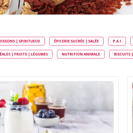
VIDE-SAC MOBILE ET
BASCULANT (EMB)
EMOTTEUR TAMISEUR
BROYEUR
HOTTES DE DÉPOUSSIÉRA
CONDITIONNER
OISSONS | SPIRITUEUX
ÉPICERIE SUCRÉE | SALÉE
P.A.I
ENSACHEUSE PESEUSE
CONFINÉE (EPC)
ALES | FRUITS | LÉGUMES
NUTRITION ANIMALE
BISCUITS 
ENSACHEUSE PESEUSE MO
(EPM)
TÊTE DE REMPLISSAGE
ÉTANCHE