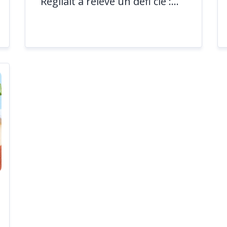
Régilait a relevé un défi clé :...