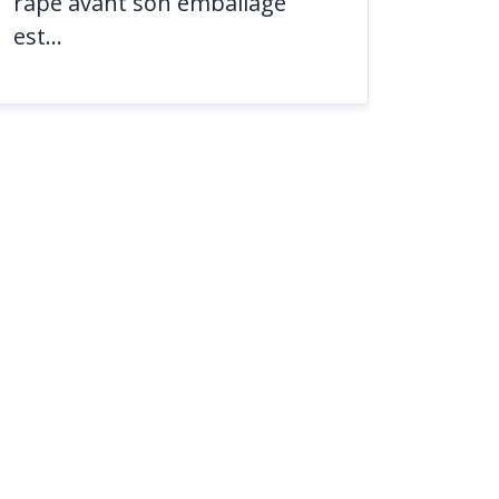
râpé avant son emballage
est...