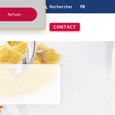
FR
Refuser
RESSOURCES
CONTACT
ivre blanc
TOUT VOIR
DOSER
 T11
ENSEMBLE DE DISTRIBUTION
T51
 T12
ENSEMBLE DE DISTRIBUTION
T54
 T14
TRÉMIES PESÉES ET TAMPONS
OPTIONS ET ACCESSOIRES
G
GRILLE VIBRANTE DE SÉCURITÉ
(GVS)
OPTIONS DE VIDANGE ET
DÉMONTAGE RAPIDES